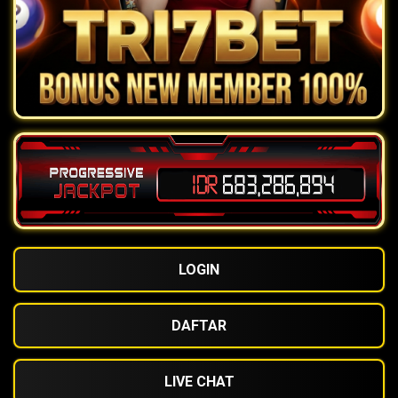
LOGIN
DAFTAR
LIVE CHAT